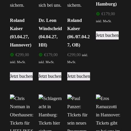
Hamburg)
🟢
€
179,00
Roland
Dr. Leon
Roland
inkl. MwSt.
Kaiser
Windscheid
Kaiser
Jetzt buchen
(03.04.27,
(04.04.27,
(06./07.04.2
Hannover)
HH)
7, OB)
🟢
€
299,00
🟢
€
179,00
€
299,00
inkl.
inkl. MwSt.
inkl. MwSt.
MwSt.
Dieses
Jetzt buchen
Jetzt buchen
Jetzt buchen
Produkt
weist
mehrere
Varianten
auf.
Die
Optionen