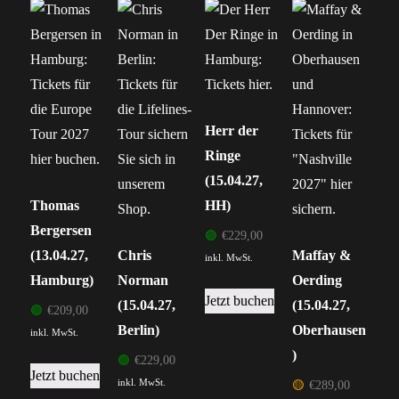
Herr der
Ringe
(15.04.27,
Thomas
HH)
Bergersen
🟢
€
229,00
(13.04.27,
Chris
Maffay &
inkl. MwSt.
Hamburg)
Norman
Oerding
Jetzt buchen
(15.04.27,
(15.04.27,
🟢
€
209,00
Berlin)
Oberhausen
inkl. MwSt.
)
🟢
€
229,00
Jetzt buchen
inkl. MwSt.
🟡
€
289,00