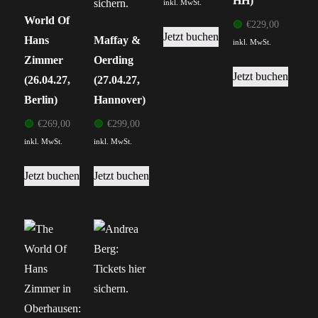
HH)
inkl. MwSt.
World Of
🟢
€
229,00
Jetzt buchen
Hans
Maffay &
inkl. MwSt.
Zimmer
Oerding
Jetzt buchen
(26.04.27,
(27.04.27,
Berlin)
Hannover)
🟢
€
269,00
🟢
€
299,00
inkl. MwSt.
inkl. MwSt.
Jetzt buchen
Jetzt buchen