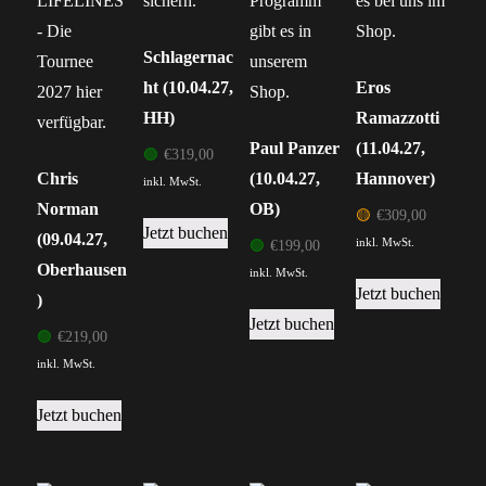
können
auf
Schlagernac
der
ht (10.04.27,
Eros
Produktseite
HH)
Ramazzotti
gewählt
Paul Panzer
(11.04.27,
🟢
€
319,00
werden
Chris
(10.04.27,
Hannover)
inkl. MwSt.
Norman
OB)
🟡
€
309,00
Jetzt buchen
(09.04.27,
inkl. MwSt.
🟢
€
199,00
Oberhausen
inkl. MwSt.
Jetzt buchen
)
Jetzt buchen
🟢
€
219,00
inkl. MwSt.
Jetzt buchen