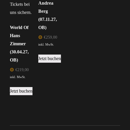
Andrea
Berg
(07.11.27,
World Of
OB)
Hans
🟡
€
259,00
Zimmer
inkl. MwSt.
(30.04.27,
Jetzt buchen
OB)
🟡
€
219,00
inkl. MwSt.
Jetzt buchen