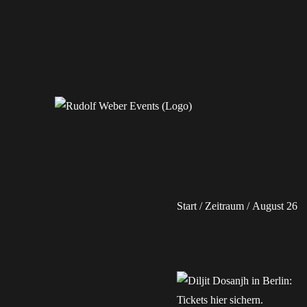
Erleben Sie exklusive Veranstaltungen.
Rudolf Weber Events
Start
/
Zeitraum
/ August 26