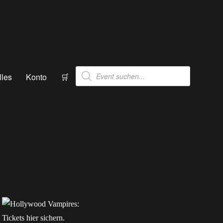
Products
lles
Konto
🛒
search