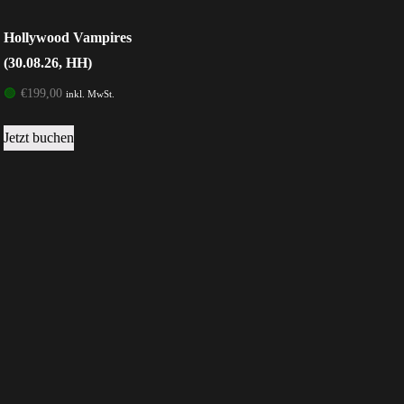
Hollywood Vampires
(30.08.26, HH)
🟢
€
199,00
inkl. MwSt.
Jetzt buchen