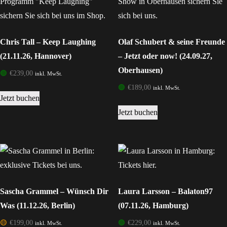
Chris Tall – Keep Laughing
Olaf Schubert & seine Freunde
(21.11.26, Hannover)
– Jetzt oder now! (24.09.27,
Oberhausen)
🟢
€
239,00
inkl. MwSt.
🟢
€
189,00
inkl. MwSt.
Jetzt buchen
Jetzt buchen
Sascha Grammel – Wünsch Dir
Laura Larsson – Balaton97
Was (11.12.26, Berlin)
(07.11.26, Hamburg)
🟡
€
199,00
🟢
€
229,00
inkl. MwSt.
inkl. MwSt.