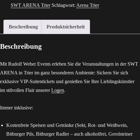
Neue
SWT ARENA Trier
Schlagwort:
Arena Trier
Welt
–
Beschreibung
Produktsicherheit
Welcome
to
Beschreibung
Hell
(19.12.26,
Mit Rudolf Weber Events erleben Sie die Veranstaltungen in der SWT
Trier)
ARENA in Trier im ganz besonderen Ambiente: Sichern Sie sich
Menge
exklusive VIP-Suitentickets und genießen Sie Ihre Lieblingskünstler
im stilvollen Flair unserer
Logen
.
Immer inklusive:
Kostenfreie Speisen und Getränke (Sekt, Rot- und Weißwein,
Bitburger Pils, Bitburger Radler – auch alkoholfrei, Gerolsteiner