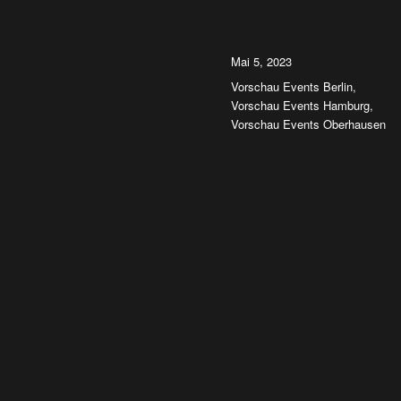
Autor
Veröffentlicht
Mai 5, 2023
am
Kategorien
Vorschau Events Berlin
,
Vorschau Events Hamburg
,
Vorschau Events Oberhausen