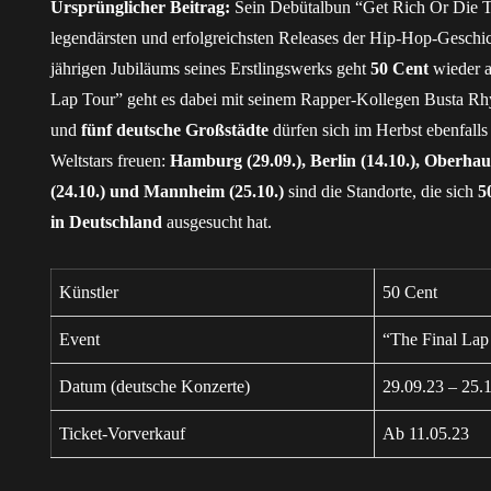
Ursprünglicher Beitrag:
Sein Debütalbun “Get Rich Or Die T
legendärsten und erfolgreichsten Releases der Hip-Hop-Geschic
jährigen Jubiläums seines Erstlingswerks geht
50 Cent
wieder a
Lap Tour” geht es dabei mit seinem Rapper-Kollegen Busta R
und
fünf deutsche Großstädte
dürfen sich im Herbst ebenfalls
Weltstars freuen:
Hamburg (29.09.), Berlin (14.10.), Oberha
(24.10.) und Mannheim (25.10.)
sind die Standorte, die sich
5
in Deutschland
ausgesucht hat.
Künstler
50 Cent
Event
“The Final Lap
Datum (deutsche Konzerte)
29.09.23 – 25.
Ticket-Vorverkauf
Ab 11.05.23