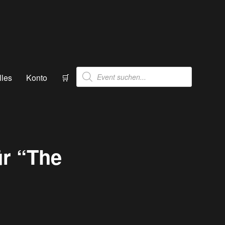
Products
lles
Konto
🛒
search
ür “The