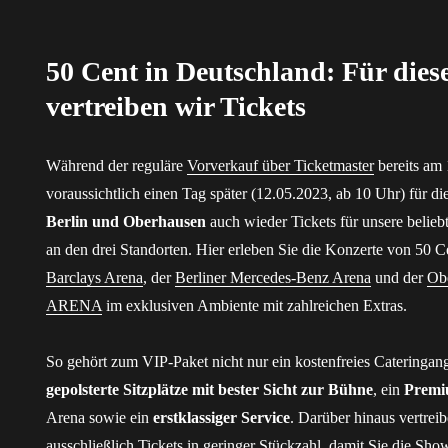
50 Cent in Deutschland: Für dies
vertreiben wir Tickets
Während der reguläre
Vorverkauf über Ticketmaster
bereits am 1
voraussichtlich einen Tag später (12.05.2023, ab 10 Uhr) für die
Berlin und Oberhausen
auch wieder Tickets für unsere belie
an den drei Standorten. Hier erleben Sie die Konzerte von 50 C
Barclays Arena
, der
Berliner Mercedes-Benz Arena
und der
Ob
ARENA
im exklusiven Ambiente mit zahlreichen Extras.
So gehört zum VIP-Paket nicht nur ein kostenfreies Cateringan
gepolsterte Sitzplätze mit bester Sicht zur Bühne
, ein
Premi
Arena sowie ein
erstklassiger Service
. Darüber hinaus vertreib
ausschließlich Tickets in geringer Stückzahl, damit Sie die Sh