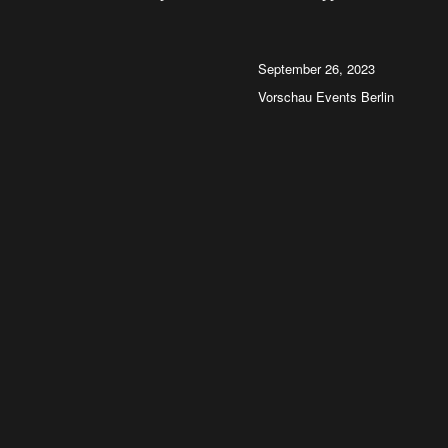
Autor
Veröffentlicht
September 26, 2023
am
Kategorien
Vorschau Events Berlin