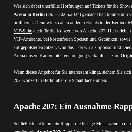
Wer sich dabei unerfüllte Hoffnungen auf Tickets für die Show
Arena in Berlin
(29. + 30.05.2024) gemacht hat, könnte nun 
profitieren. Denn wie zu allen anderen Events in der Berliner 
VIP-Suite
auch für die Konzerte von Apache 207. Hier erleben
VIP-Ambiente, bei kostenfreien Speisen und Getränken, sowie 
auf gepolsterten Sitzen. Und das – da wir als
Sponsor und Diens
Arena
unsere Karten mit Genehmigung verkaufen – zum
Origi
Wenn dieses Angebot für Sie interessant klingt, sichern Sie sich
207-Konzert in Berlin über die Schaltfläche unten:
Apache 207: Ein Ausnahme-Rappe
Schließlich hat kaum ein Rapper die hiesige Musikszene in den
geprägt wie
Apache 207
: Zwei Nummer-Eins-Alben, mehrere 