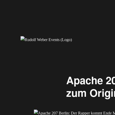
Erleben Sie exklusive Veranstaltungen.
Rudolf Weber Events
Apache 207
zum Origi