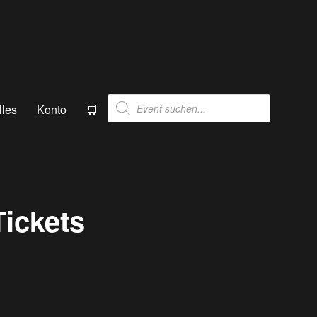
Products
lles
Konto
🛒
search
Tickets