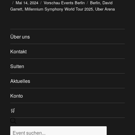
Autor
Veröffentlicht
Kategorien
Schlagwörter
Mai 14, 2024
Vorschau Events Berlin
Berlin
,
David
am
Garrett
,
Millennium Symphony World Tour 2025
,
Uber Arena
Über uns
Kontakt
Suiten
Aktuelles
Konto
🛒
Products
search