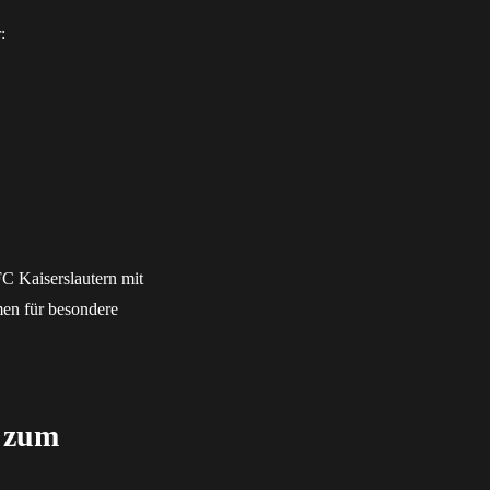
:
FC Kaiserslautern mit
en für besondere
s zum