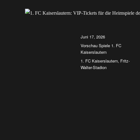
Autor
Veröffentlicht
Juni 17, 2026
am
Kategorien
Vorschau Spiele 1. FC
Kaiserslautern
Schlagwörter
1. FC Kaiserslautern
,
Fritz-
Walter-Stadion