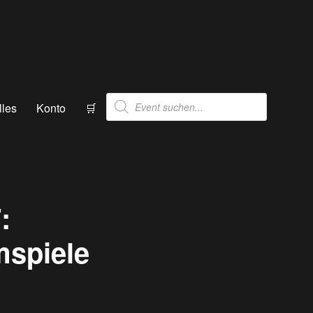
Products
lles
Konto
🛒
search
:
mspiele