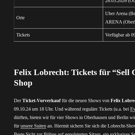
28.03.2026 (O
Uber Arena (Be
Orte
ARENA (Oberh
Tickets
Verfügbar ab 0
Felix Lobrecht: Tickets für “Sell
Shop
Der
Ticket-Vorverkauf
für die neuen Shows von
Felix Lobre
09.10.24 um 18 Uhr. Und während reguläre Tickets (u.a. bei
Ev
dürften, bieten wir für vier Shows in Oberhausen und Berlin wie
für
unsere Suiten
an. Hiermit sichern Sie sich die Lobrecht-Sho
Beste Sicht zur Bühne auf gepolsterten Sitzen, ein exklusives S