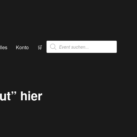
Products
lles
Konto
🛒
search
ut” hier