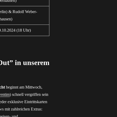
berhausen)
rlin) & Rudolf Weber-
ausen)
9.10.2024 (18 Uhr)
 Out” in unserem
cht
beginnt am Mittwoch,
entim
) schnell vergriffen sein
der exklusive Eintrittskarten
ws mit zahlreichen Extras:
peisen- und