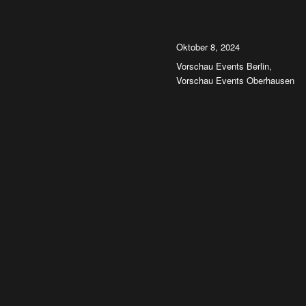
Autor
Veröffentlicht
Oktober 8, 2024
am
Kategorien
Vorschau Events Berlin
,
Vorschau Events Oberhausen