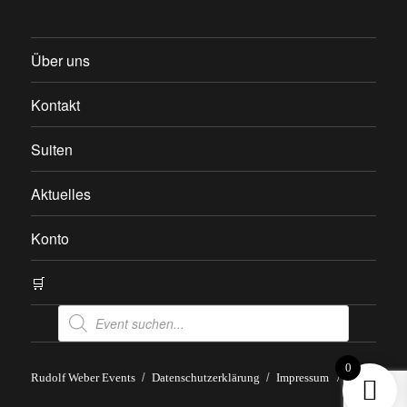
Über uns
Kontakt
Suiten
Aktuelles
Konto
🛒
Products
search
0
Rudolf Weber Events
Datenschutzerklärung
Impressum
/
AGB