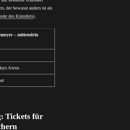
n, der bewusst anders ist als
site des Künstlers
).
meyer – mittendrin
lays Arena
bar
 Tickets für
ichern