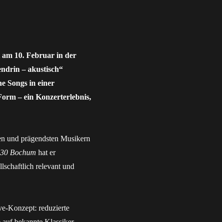
 am 10. Februar in der
endrin – akustisch“
ne Songs in einer
Form – ein Konzerterlebnis,
ten und prägendsten Musikern
630 Bochum
hat er
lschaftlich relevant und
ve-Konzept: reduzierte
 auf bekannte Klassiker