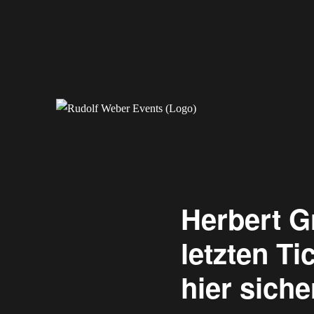
Erleben Sie exklusive Veranstaltungen.
Rudolf Weber Events
Herbert G
letzten Ti
hier siche