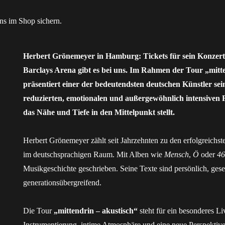
Herbert Grönemeyer in Hamburg: Tickets für sein Konzert
Barclays Arena gibt es bei uns. Im Rahmen der Tour „mitt
präsentiert einer der bedeutendsten deutschen Künstler sei
reduzierten, emotionalen und außergewöhnlich intensiven 
das Nähe und Tiefe in den Mittelpunkt stellt.
Herbert Grönemeyer zählt seit Jahrzehnten zu den erfolgreichs
im deutschsprachigen Raum. Mit Alben wie
Mensch
,
Ö
oder
4
Musikgeschichte geschrieben. Seine Texte sind persönlich, gesel
generationsübergreifend.
Die Tour
„mittendrin – akustisch“
steht für ein besonderes Li
Instrumentierung, intime Atmosphäre und eine neue Perspektive