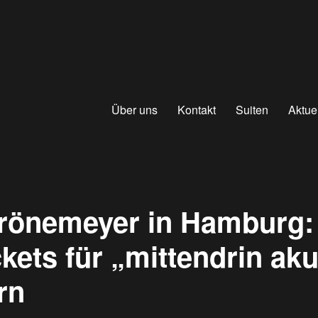
Über uns
Kontakt
Suiten
Aktue
rönemeyer in Hamburg:
ckets für „mittendrin ak
rn