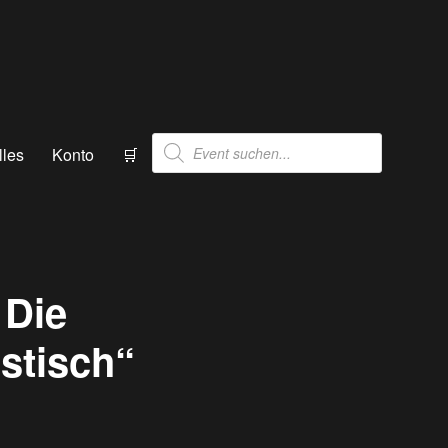
Products
lles
Konto
🛒
search
 Die
ustisch“