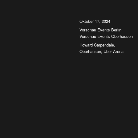
Autor
Veröffentlicht
Oktober 17, 2024
am
Kategorien
Vorschau Events Berlin
,
Vorschau Events Oberhausen
Schlagwörter
Howard Carpendale
,
Oberhausen
,
Uber Arena