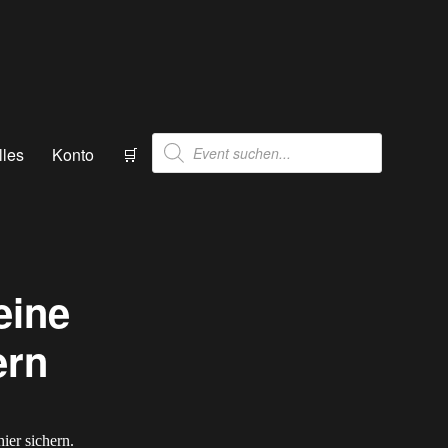
Products
lles
Konto
🛒
search
eine
ern