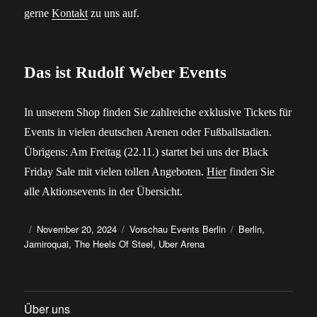
gerne
Kontakt
zu uns auf.
Das ist Rudolf Weber Events
In unserem Shop finden Sie zahlreiche exklusive Tickets für
Events in vielen deutschen Arenen oder Fußballstadien.
Übrigens: Am Freitag (22.11.) startet bei uns der Black
Friday Sale mit vielen tollen Angeboten.
Hier
finden Sie
alle Aktionsevents in der Übersicht.
Autor
Veröffentlicht
Kategorien
Schlagwörter
November 20, 2024
Vorschau Events Berlin
Berlin
,
am
Jamiroquai
,
The Heels Of Steel
,
Uber Arena
Über uns