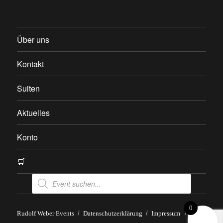
am
Über uns
Kontakt
Suiten
Aktuelles
Konto
🛒
Products
search
0
Rudolf Weber Events
Datenschutzerklärung
Impressum
/
AGB