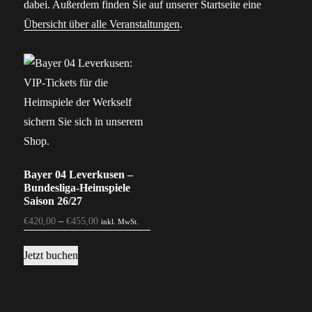
dabei. Außerdem finden Sie auf unserer Startseite eine
Übersicht über alle Veranstaltungen
.
Bayer 04 Leverkusen –
Bundesliga-Heimspiele
Saison 26/27
€
420,00
–
€
455,00
inkl. MwSt.
Dieses
Jetzt buchen
Produkt
weist
mehrere