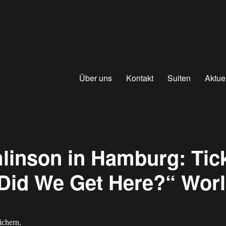
Über uns
Kontakt
Suiten
Aktue
linson in Hamburg: Tick
Did We Get Here?“ Worl