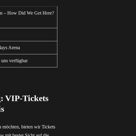
on – How Did We Get Here?
lays Arena
 uns verfügbar
: VIP-Tickets
is
n möchten, bieten wir Tickets
ow mit bester Sicht auf die