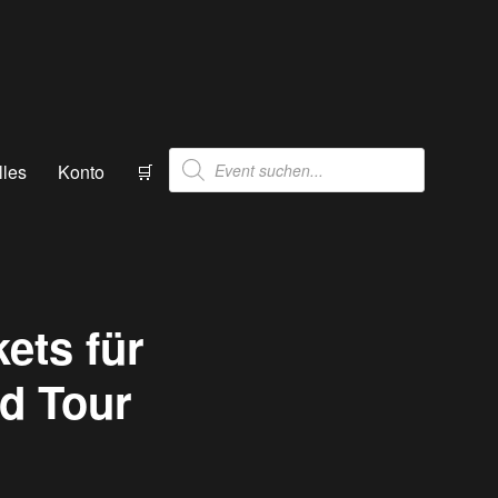
Products
lles
Konto
🛒
search
ets für
d Tour