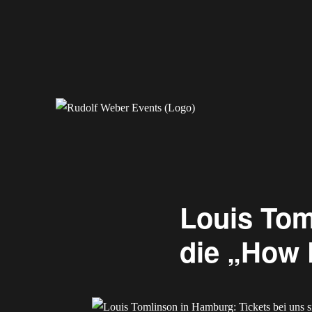
Erleben Sie exklusive Veranstaltungen.
Rudolf Weber Events
Louis Tom
die „How 