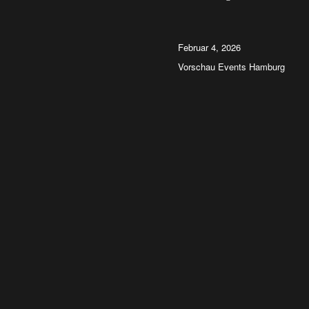
Autor
Veröffentlicht
Februar 4, 2026
am
Kategorien
Vorschau Events Hamburg