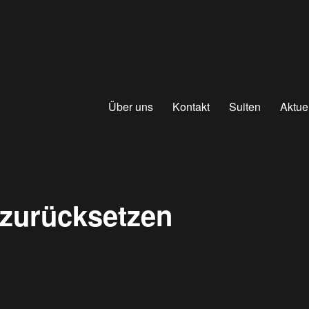
Über uns
Kontakt
Suiten
Aktue
zurücksetzen
Um Ihr Passwort zurückzusetzen, geben Sie bitte Ihre E-Mail-
Adresse oder Ihren Benutzernamen in folgendes Feld ein.