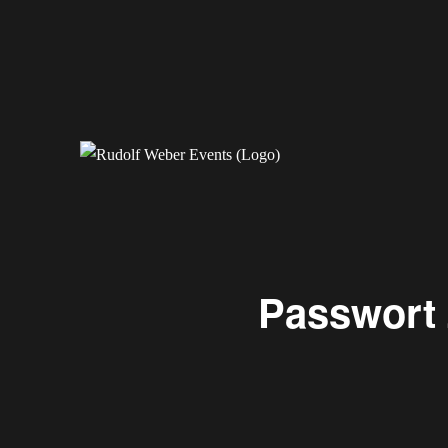
Erleben Sie exklusive Veranstaltungen.
Rudolf Weber Events
Passwort 