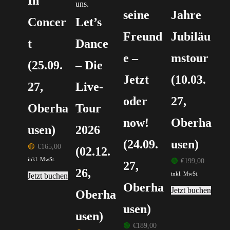
In
seine
Jahre
Concer
Let’s
Freund
Jubiläu
t
Dance
e –
mstour
(25.09.
– Die
Jetzt
(10.03.
27,
Live-
oder
27,
Oberha
Tour
now!
Oberha
usen)
2026
(24.09.
usen)
🟡
€
165,00
(02.12.
inkl. MwSt.
🟢
€
199,00
27,
26,
inkl. MwSt.
Jetzt buchen
Oberha
Jetzt buchen
Oberha
usen)
usen)
🟢
€
189,00