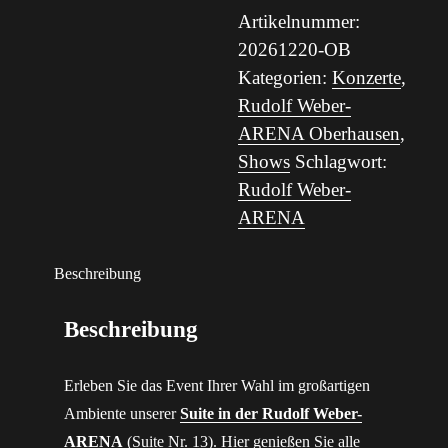
I
Artikelnummer:
Die
20261220-OB
Gefährten
Kategorien:
Konzerte
,
-
Rudolf Weber-
In
ARENA Oberhausen
,
Concert
Shows
Schlagwort:
live
Rudolf Weber-
to
ARENA
Film
(20.12.26,
Beschreibung
Oberhausen)
Menge
Beschreibung
Erleben Sie das Event Ihrer Wahl im großartigen
Ambiente unserer
Suite in der Rudolf Weber-
ARENA
(Suite Nr. 13). Hier genießen Sie alle