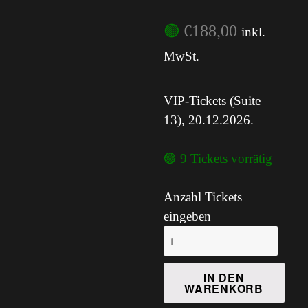
🟢
€
188,00
inkl.
MwSt.
VIP-Tickets (Suite
13), 20.12.2026.
🟢 9 Tickets vorrätig
Anzahl Tickets
eingeben
Der
Herr
der
IN DEN
WARENKORB
Ringe