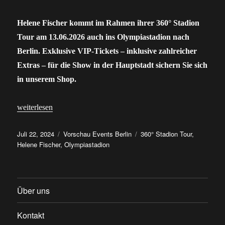
Helene Fischer kommt im Rahmen ihrer 360° Stadion
Tour am 13.06.2026 auch ins Olympiastadion nach
Berlin. Exklusive VIP-Tickets – inklusive zahlreicher
Extras – für die Show in der Hauptstadt sichern Sie sich
in unserem Shop.
„Helene Fischer in Berlin: VIP-Tickets für ihr Konzert im Olympi
weiterlesen
Veröffentlicht
Kategorien
Schlagwörter
Juli 22, 2024
Vorschau Events Berlin
360° Stadion Tour
,
am
Helene Fischer
,
Olympiastadion
Über uns
Kontakt