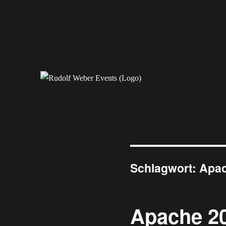
Erleben Sie exklusive Veranstaltungen.
Rudolf Weber Events
Schlagwort:
Apac
Apache 20