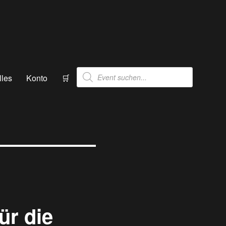
Products
lles
Konto
🛒
search
ür die