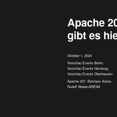
Apache 20
gibt es hi
Veröffentlicht
Oktober 1, 2024
am
Kategorien
Vorschau Events Berlin
,
Vorschau Events Hamburg
,
Vorschau Events Oberhausen
Schlagwörter
Apache 207
,
Barclays Arena
,
Rudolf Weber-ARENA