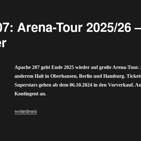
7: Arena-Tour 2025/26 –
er
Apache 207 geht Ende 2025 wieder auf große Arena-Tour. 
anderem Halt in Oberhausen, Berlin und Hamburg. Tickets
Superstars gehen ab dem 06.10.2024 in den Vorverkauf. Auc
Kontingent an.
„Apache 207: Arena-Tour 2025/26 – Tickets gibt es hier“
weiterlesen