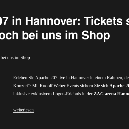
7 in Hannover: Tickets 
noch bei uns im Shop
Erleben Sie Apache 207 live in Hannover in einem Rahmen, de
Konzert“: Mit Rudolf Weber Events sichern Sie sich
Apache 2
inklusive exklusivem Logen-Erlebnis in der
ZAG arena Hann
„Apache 207 in Hannover: Tickets sichern Sie sich noch bei u
weiterlesen