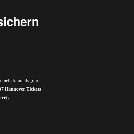
sichern
r mehr kann als „nur
07 Hannover Tickets
over
.
ns im Shop“