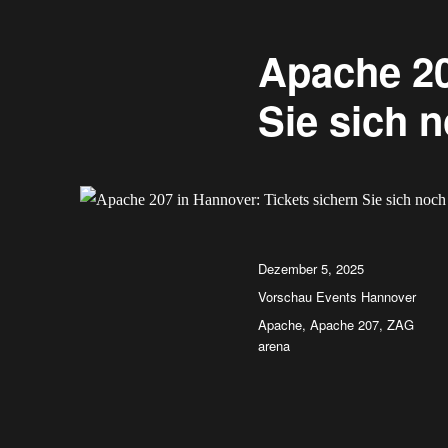
Apache 20
Sie sich 
Veröffentlicht
Dezember 5, 2025
am
Kategorien
Vorschau Events Hannover
Schlagwörter
Apache
,
Apache 207
,
ZAG
arena