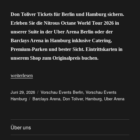
Don Toliver Tickets für Berlin und Hamburg sichern.
Erleben Sie die Nitrous Octane World Tour 2026 in
unserer Suite in der Uber Arena Berlin oder der
Barclays Arena in Hamburg inklusive Catering,
Premium-Parken und bester Sicht. Eintrittskarten in
unserem Shop zum Originalpreis buchen.
„Don Toliver: Tickets für Shows in Deutschland hier sichern“
weiterlesen
Veröffentlicht
Kategorien
Juni 29, 2026
Vorschau Events Berlin
,
Vorschau Events
am
Schlagwörter
Hamburg
Barclays Arena
,
Don Toliver
,
Hamburg
,
Uber Arena
Über uns