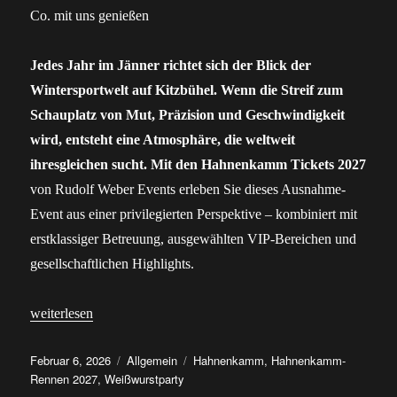
Jedes Jahr im Jänner richtet sich der Blick der
Wintersportwelt auf Kitzbühel. Wenn die Streif zum
Schauplatz von Mut, Präzision und Geschwindigkeit
wird, entsteht eine Atmosphäre, die weltweit
ihresgleichen sucht. Mit den
Hahnenkamm Tickets 2027
von Rudolf Weber Events erleben Sie dieses Ausnahme-
Event aus einer privilegierten Perspektive – kombiniert mit
erstklassiger Betreuung, ausgewählten VIP-Bereichen und
gesellschaftlichen Highlights.
„Hahnenkamm-Tickets 2027: Rennen, Weißwurstparty & Co. mit
weiterlesen
Veröffentlicht
Kategorien
Schlagwörter
Februar 6, 2026
Allgemein
Hahnenkamm
,
Hahnenkamm-
am
Rennen 2027
,
Weißwurstparty