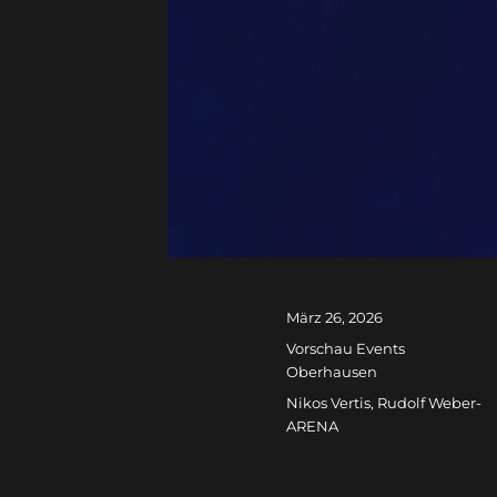
Veröffentlicht
März 26, 2026
am
Kategorien
Vorschau Events
Oberhausen
Schlagwörter
Nikos Vertis
,
Rudolf Weber-
ARENA