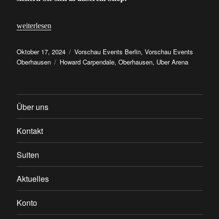
„Howard Carpendale: Tickets für seine Abschiedstournee 2026 jet
weiterlesen
Veröffentlicht
Kategorien
Oktober 17, 2024
Vorschau Events Berlin
,
Vorschau Events
am
Schlagwörter
Oberhausen
Howard Carpendale
,
Oberhausen
,
Uber Arena
Über uns
Kontakt
Suiten
Aktuelles
Konto