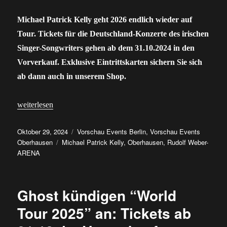
Michael Patrick Kelly geht 2026 endlich wieder auf
Tour. Tickets für die Deutschland-Konzerte des irischen
Singer-Songwriters gehen ab dem 31.10.2024 in den
Vorverkauf. Exklusive Eintrittskarten sichern Sie sich
ab dann auch in unserem Shop.
„Michael Patrick Kelly: Tickets für die Tour 2026 ab 31.10. im V
weiterlesen
Veröffentlicht
Kategorien
Oktober 29, 2024
Vorschau Events Berlin
,
Vorschau Events
am
Schlagwörter
Oberhausen
Michael Patrick Kelly
,
Oberhausen
,
Rudolf Weber-
ARENA
Ghost kündigen “World
Tour 2025” an: Tickets ab