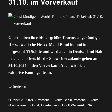
31.10. im Vorverkauf
Ghost haben ihre bisher größte Tournee angekündigt.
Die schwedische Heavy-Metal-Band kommt in
insgesamt 55 Städte und wird auch in Deutschland Halt
machen. Tickets für die Shows hierzulande gehen am
31.10.2024 in den Vorverkauf. Auch wir bieten
exklusive Kontingente an.
„Ghost kündigen “World Tour 2025” an: Tickets ab 31.10. im Vo
weiterlesen
Veröffentlicht
Kategorien
Oktober 28, 2024
Vorschau Events Berlin
,
Vorschau Events
am
Schlagwörter
Oberhausen
Ghost
,
Oberhausen
,
Rudolf Weber-ARENA