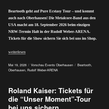
Beartooth geht auf Pure Ecstasy Tour – und kommt
auch nach Oberhausen! Die Metalcore-Band aus den
USA macht am 18. September 2026 beim einzigen
NRW-Termin Halt in der Rudolf Weber-ARENA.
Tickets für die Show sichern Sie sich bei uns im Shop.
„Beartooth in Oberhausen: Tickets für einzigen NRW-Termin hier
weiterlesen
Veröffentlicht
Kategorien
Schlagwörter
Mai 19, 2026
Vorschau Events Oberhausen
Beartooth
,
am
Oberhausen
,
Rudolf Weber-ARENA
Roland Kaiser: Tickets für
die “Unser Moment”-Tour
bei uns sichern