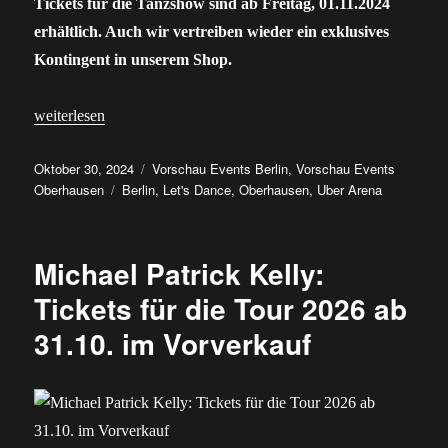
Tickets für die Tanzshow sind ab Freitag, 01.11.2024
erhältlich. Auch wir vertreiben wieder ein exklusives
Kontingent in unserem Shop.
„Let’s Dance ist auch 2025 wieder auf Tour – Tickets gibt’s hier“
weiterlesen
Veröffentlicht
Kategorien
Oktober 30, 2024
Vorschau Events Berlin
,
Vorschau Events
am
Schlagwörter
Oberhausen
Berlin
,
Let's Dance
,
Oberhausen
,
Uber Arena
Michael Patrick Kelly:
Tickets für die Tour 2026 ab
31.10. im Vorverkauf