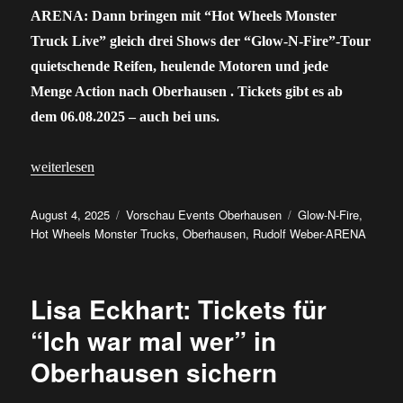
ARENA: Dann bringen mit “Hot Wheels Monster
Truck Live” gleich drei Shows der “Glow-N-Fire”-Tour
quietschende Reifen, heulende Motoren und jede
Menge Action nach Oberhausen . Tickets gibt es ab
dem 06.08.2025 – auch bei uns.
„Hot Wheels Monster Trucks live in Oberhausen: Tickets ab 06.0
weiterlesen
Veröffentlicht
Kategorien
Schlagwörter
August 4, 2025
Vorschau Events Oberhausen
Glow-N-Fire
,
am
Hot Wheels Monster Trucks
,
Oberhausen
,
Rudolf Weber-ARENA
Lisa Eckhart: Tickets für
“Ich war mal wer” in
Oberhausen sichern