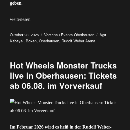
geben.
„Agit Kabayel: VIP-Tickets für seinen Kampf in Oberhausen gibt
weiterlesen
Veröffentlicht
Kategorien
Schlagwörter
Oktober 23, 2025
Vorschau Events Oberhausen
Agit
am
Kabayel
,
Boxen
,
Oberhausen
,
Rudolf Weber Arena
Hot Wheels Monster Trucks
live in Oberhausen: Tickets
ab 06.08. im Vorverkauf
Im Februar 2026 wird es heiß in der Rudolf Weber-