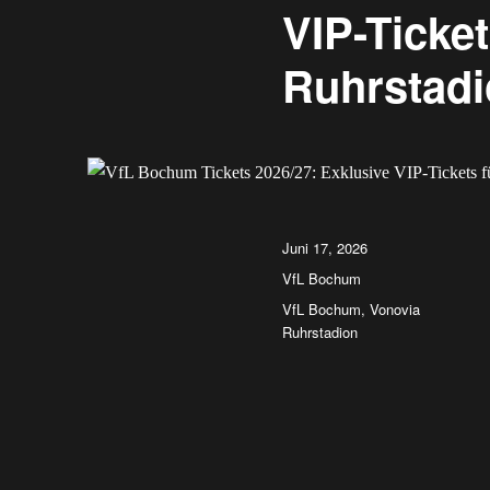
VIP-Ticket
Ruhrstad
Veröffentlicht
Juni 17, 2026
am
Kategorien
VfL Bochum
Schlagwörter
VfL Bochum
,
Vonovia
Ruhrstadion