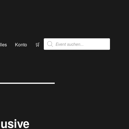
Products
lles
Konto
🛒
search
lusive