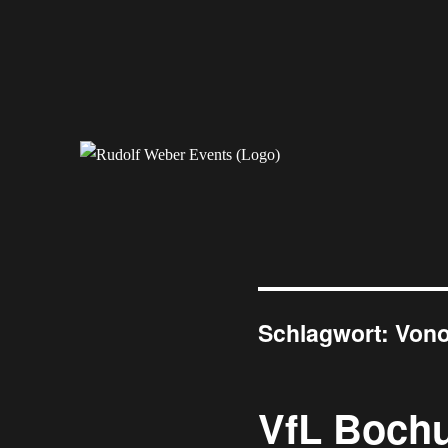
Erleben Sie exklusive Veranstaltungen.
Rudolf Weber Events
Schlagwort:
Vono
VfL Bochu