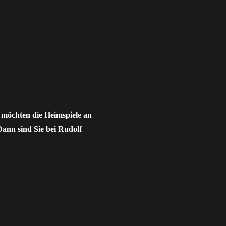
 möchten die Heimspiele an
ann sind Sie bei Rudolf
 Heimspiele im Ruhrstadion“