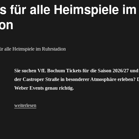
s für alle Heimspiele im
ion
Sie suchen VfL Bochum Tickets für die Saison 2026/27 und
der Castroper Straße in besonderer Atmosphäre erleben? D
Weber Events genau richtig.
„VfL Bochum Tickets 2026/27: Exklusive VIP-Tickets für alle
weiterlesen