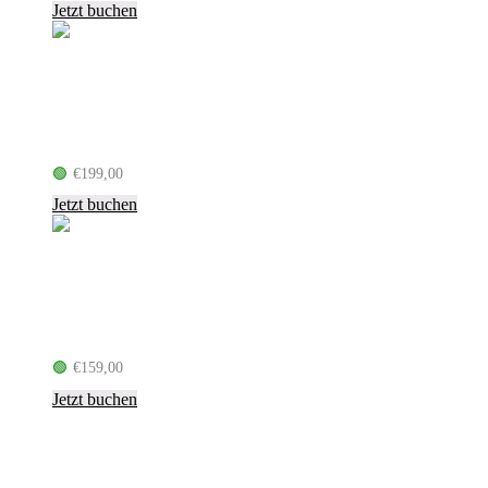
Jetzt buchen
Unheilig – Liebe Glaube Monster
Tour (30.01.27, Kiel)
🟢
€
199,00
inkl. MwSt.
Jetzt buchen
Torsten Sträter – Die Zyklopen von
Saint Tropez (14.03.27, Kiel)
🟢
€
159,00
inkl. MwSt.
Jetzt buchen
Über uns
Kontakt
Suiten