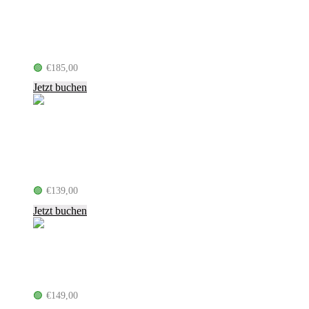
Matthias Reim – 35 Jahre Verdammt,
Ich Lieb Dich (02.10.26, Kiel)
🟢
€
185,00
inkl. MwSt.
Jetzt buchen
Beatrice Egli – Tanzen – Lachen –
Leben – Tour 2026 (04.10.26, Kiel)
🟢
€
139,00
inkl. MwSt.
Jetzt buchen
Özcan Cosar – VIP (08.11.26, Kiel)
🟢
€
149,00
inkl. MwSt.