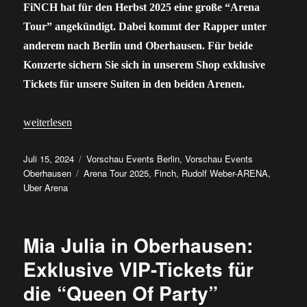
FiNCH hat für den Herbst 2025 eine große “Arena
Tour” angekündigt. Dabei kommt der Rapper unter
anderem nach Berlin und Oberhausen. Für beide
Konzerte sichern Sie sich in unserem Shop exklusive
Tickets für unsere Suiten in den beiden Arenen.
„FiNCH geht 2025 auf Arena Tour: Tickets bald verfügbar“
weiterlesen
Veröffentlicht
Kategorien
Juli 15, 2024
Vorschau Events Berlin
,
Vorschau Events
am
Schlagwörter
Oberhausen
Arena Tour 2025
,
Finch
,
Rudolf Weber-ARENA
,
Uber Arena
Mia Julia in Oberhausen:
Exklusive VIP-Tickets für
die “Queen Of Party”