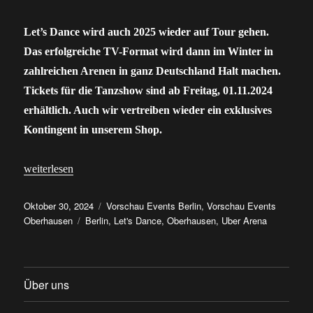
Let’s Dance wird auch 2025 wieder auf Tour gehen.
Das erfolgreiche TV-Format wird dann im Winter in
zahlreichen Arenen in ganz Deutschland Halt machen.
Tickets für die Tanzshow sind ab Freitag, 01.11.2024
erhältlich. Auch wir vertreiben wieder ein exklusives
Kontingent in unserem Shop.
„Let’s Dance ist auch 2025 wieder auf Tour – Tickets gibt’s hier“
weiterlesen
Veröffentlicht
Kategorien
Oktober 30, 2024
Vorschau Events Berlin
,
Vorschau Events
am
Schlagwörter
Oberhausen
Berlin
,
Let's Dance
,
Oberhausen
,
Uber Arena
Über uns