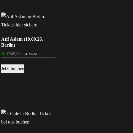
Atif Aslam (19.09.26,
Berlin)
🟢
€
249,00
inkl. MwSt.
Jetzt buchen