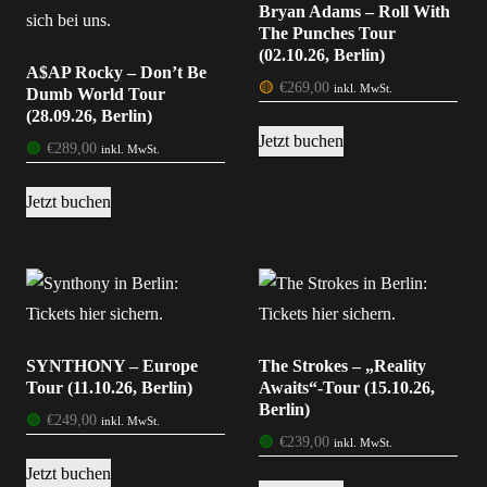
Bryan Adams – Roll With
The Punches Tour
(02.10.26, Berlin)
A$AP Rocky – Don’t Be
🟡
€
269,00
inkl. MwSt.
Dumb World Tour
(28.09.26, Berlin)
Jetzt buchen
🟢
€
289,00
inkl. MwSt.
Jetzt buchen
SYNTHONY – Europe
The Strokes – „Reality
Tour (11.10.26, Berlin)
Awaits“-Tour (15.10.26,
Berlin)
🟢
€
249,00
inkl. MwSt.
🟢
€
239,00
inkl. MwSt.
Jetzt buchen