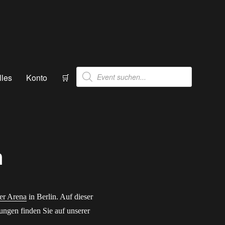
Products
lles
Konto
🛒
search
n
er Arena
in Berlin. Auf dieser
tungen finden Sie auf unserer