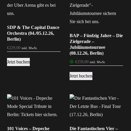
SDP & The Capital Dance
Orchestra (04./05.12.26,
BAP – Fünfzig Jahre – Die
Berlin)
Zielgerade –
Jubiläumstournee
€
229,00
inkl. MwSt.
(08.12.26, Berlin)
Jetzt buchen
🟢
€
259,00
inkl. MwSt.
Jetzt buchen
101 Voices – Depeche
Die Fantastischen Vier –