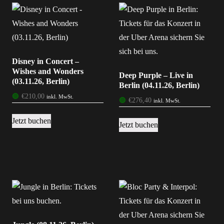
Disney in Concert –
Wishes and Wonders
Deep Purple – Live in
(03.11.26, Berlin)
Berlin (04.11.26, Berlin)
🟢
€
210,00
inkl. MwSt.
🟢
€
276,40
inkl. MwSt.
Jetzt buchen
Jetzt buchen