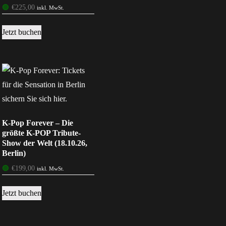
🟢
€
225,00
inkl. MwSt.
Jetzt buchen
K-Pop Forever – Die
größte K-POP Tribute-
Show der Welt (18.10.26,
Berlin)
🟢
€
199,00
inkl. MwSt.
Jetzt buchen