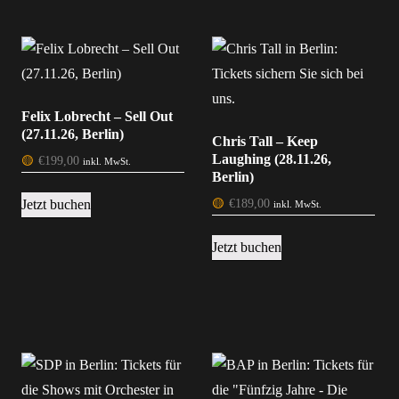
Felix Lobrecht – Sell Out
(27.11.26, Berlin)
Chris Tall – Keep
Laughing (28.11.26,
🟡
€
199,00
inkl. MwSt.
Berlin)
Jetzt buchen
🟡
€
189,00
inkl. MwSt.
Jetzt buchen