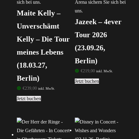
Maite Kelly –
Jazeek – 4ever
Unverschämt
Tour 2026
Kelly – Die Tour
(23.09.26,
meines Lebens
Berlin)
(18.03.27,
🟢
€
219,00
inkl. MwSt.
Berlin)
Jetzt buchen
🟢
€
239,00
inkl. MwSt.
Jetzt buchen