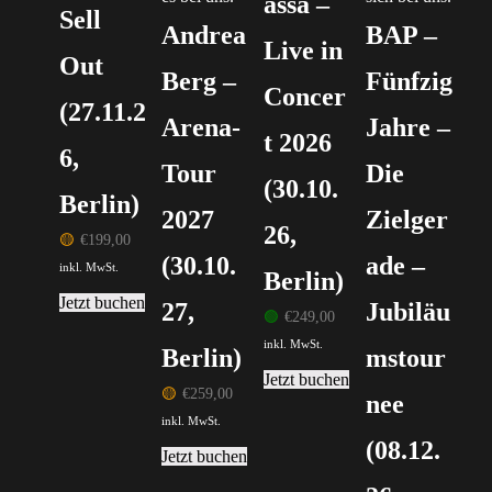
assa –
Sell
Andrea
BAP –
Live in
Out
Berg –
Fünfzig
Concer
(27.11.2
Arena-
Jahre –
t 2026
6,
Tour
Die
(30.10.
Berlin)
2027
Zielger
26,
🟡
€
199,00
(30.10.
ade –
inkl. MwSt.
Berlin)
Jetzt buchen
27,
Jubiläu
🟢
€
249,00
inkl. MwSt.
Berlin)
mstour
Jetzt buchen
🟡
€
259,00
nee
inkl. MwSt.
(08.12.
Jetzt buchen