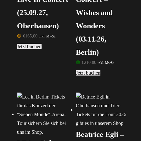
(25.09.27,
Wishes and
Oberhausen)
Wonders
🟡
€
165,00
inkl. MwSt.
(03.11.26,
Jetzt buchen
Berlin)
🟢
€
210,00
inkl. MwSt.
Jetzt buchen
Beatrice Egli –