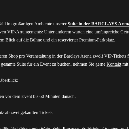
Wahl im großartigen Ambiente unserer
Suite in der BARCLAYS Aren
siven VIP-Arrangements: Unter anderem warten eine umfangreiche Get
stem Blick auf die Bühne und ein reservierter Premium-Parkplatz.
eren Shop pro Veranstaltung in der Barclays Arena zwölf VIP-Tickets f
e gesamte Suite für ein Event zu buchen, nehmen Sie gerne
Kontakt
mit 
Überblick:
en vor dem Event bis 60 Minuten danach.
atz ab zwei gekauften Tickets
: Pils, Weißbier sowie Wein, Sekt, Prosecco, Softdrinks, Orangen- und