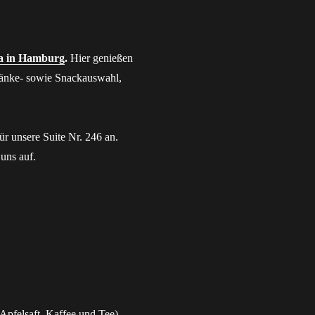
a in Hamburg
.
Hier genießen
ränke- sowie Snackauswahl,
ür unsere Suite Nr. 246 an.
uns auf.
 Apfelsaft, Kaffee und Tee)