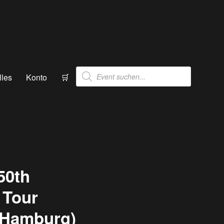
Products
lles
Konto
🛒
search
50th
 Tour
, Hamburg)