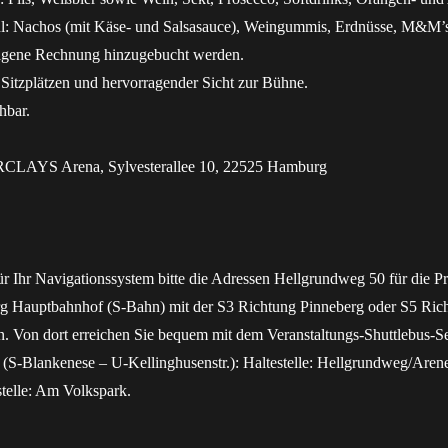
 Nachos (mit Käse- und Salsasauce), Weingummis, Erdnüsse, M&M’s
eigene Rechnung hinzugebucht werden.
 Sitzplätzen und hervorragender Sicht zur Bühne.
chbar.
LAYS Arena, Sylvesterallee 10, 22525 Hamburg
r Ihr Navigationssystem bitte die Adressen Hellgrundweg 50 für die P
Hauptbahnhof (S-Bahn) mit der S3 Richtung Pinneberg oder S5 Richt
en. Von dort erreichen Sie bequem mit dem Veranstaltungs-Shuttlebus-S
(S-Blankenese – U-Kellinghusenstr.): Haltestelle: Hellgrundweg/Arenen
stelle: Am Volkspark.