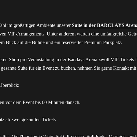
Wahl im großartigen Ambiente unserer
Suite in der BARCLAYS Aren
siven VIP-Arrangements: Unter anderem warten eine umfangreiche Get
stem Blick auf die Bühne und ein reservierter Premium-Parkplatz.
eren Shop pro Veranstaltung in der Barclays Arena zwölf VIP-Tickets f
e gesamte Suite für ein Event zu buchen, nehmen Sie gerne
Kontakt
mit 
Überblick:
en vor dem Event bis 60 Minuten danach.
atz ab zwei gekauften Tickets
: Pils, Weißbier sowie Wein, Sekt, Prosecco, Softdrinks, Orangen- und