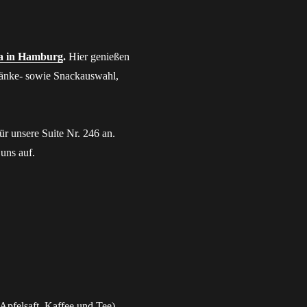
a in Hamburg
.
Hier genießen
ränke- sowie Snackauswahl,
ür unsere Suite Nr. 246 an.
uns auf.
 Apfelsaft, Kaffee und Tee)