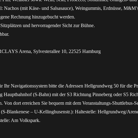
 Nachos (mit Käse- und Salsasauce), Weingummis, Erdnüsse, M&M’s
eigene Rechnung hinzugebucht werden.
 Sitzplätzen und hervorragender Sicht zur Bühne.
chbar.
LAYS Arena, Sylvesterallee 10, 22525 Hamburg
r Ihr Navigationssystem bitte die Adressen Hellgrundweg 50 für die P
Hauptbahnhof (S-Bahn) mit der S3 Richtung Pinneberg oder S5 Richt
en. Von dort erreichen Sie bequem mit dem Veranstaltungs-Shuttlebus-S
(S-Blankenese – U-Kellinghusenstr.): Haltestelle: Hellgrundweg/Arenen
stelle: Am Volkspark.