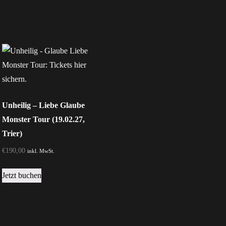
Unheilig – Liebe Glaube
Monster Tour (19.02.27,
Trier)
€
190,00
inkl. MwSt.
Dieses
Jetzt buchen
Produkt
weist
mehrere
Varianten