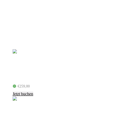
Barclays Arena.
Mit dem Metrobus:
Linie 22 (S-Blankenese – U-
Kellinghusenstr.): Haltestelle: Hellgrundweg/Arenen // Linie
180 (S-Holstenstr. – S-Stellingen – Arenen), Haltestelle: Am
Volkspark.
Es gelten die
AGB
.
Ähnliche Produkte
BAP – Fünfzig Jahre – Die Zielgerade
– Jubiläumstournee (08.12.26, Berlin)
🟢
€
259,00
inkl. MwSt.
Jetzt buchen
LEA – Sieben Monde Arena Tour