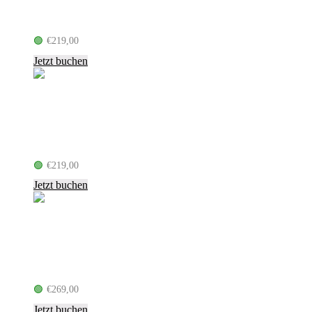
2027 (02.05.27, Berlin)
🟢
€
219,00
inkl. MwSt.
Jetzt buchen
Jazeek – 4ever Tour 2026 (23.09.26,
Berlin)
🟢
€
219,00
inkl. MwSt.
Jetzt buchen
PUR – Arena Tour 2026 (02.12.26,
Berlin)
🟢
€
269,00
inkl. MwSt.
Jetzt buchen