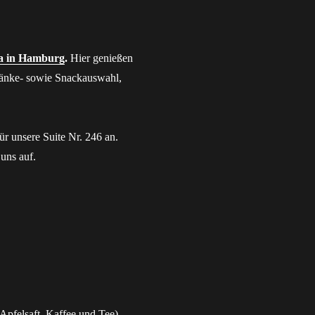
a in Hamburg
.
Hier genießen
ränke- sowie Snackauswahl,
ür unsere Suite Nr. 246 an.
uns auf.
 Apfelsaft, Kaffee und Tee)