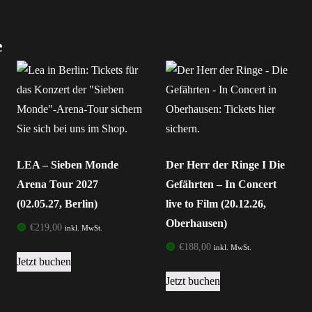
e
LEA – Sieben Monde
Der Herr der Ringe I Die
Arena Tour 2027
Gefährten – In Concert
(02.05.27, Berlin)
live to Film (20.12.26,
Oberhausen)
🟢
€
219,00
inkl. MwSt.
🟢
€
188,00
inkl. MwSt.
Jetzt buchen
Jetzt buchen