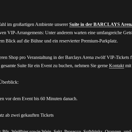
Wahl im großartigen Ambiente unserer
Suite in der BARCLAYS Aren
siven VIP-Arrangements: Unter anderem warten eine umfangreiche Get
stem Blick auf die Bühne und ein reservierter Premium-Parkplatz.
eren Shop pro Veranstaltung in der Barclays Arena zwölf VIP-Tickets f
e gesamte Suite für ein Event zu buchen, nehmen Sie gerne
Kontakt
mit 
Überblick:
en vor dem Event bis 60 Minuten danach.
atz ab zwei gekauften Tickets
: Pils, Weißbier sowie Wein, Sekt, Prosecco, Softdrinks, Orangen- und