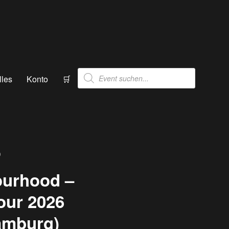
Products
lles
Konto
🛒
search
)
ourhood –
our 2026
Hamburg)