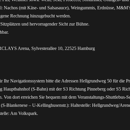
 Nachos (mit Käse- und Salsasauce), Weingummis, Erdnüsse, M&M’s
eigene Rechnung hinzugebucht werden.
 Sitzplätzen und hervorragender Sicht zur Bühne.
chbar.
LAYS Arena, Sylvesterallee 10, 22525 Hamburg
r Ihr Navigationssystem bitte die Adressen Hellgrundweg 50 für die P
Hauptbahnhof (S-Bahn) mit der S3 Richtung Pinneberg oder S5 Richt
en. Von dort erreichen Sie bequem mit dem Veranstaltungs-Shuttlebus-S
(S-Blankenese – U-Kellinghusenstr.): Haltestelle: Hellgrundweg/Arenen
stelle: Am Volkspark.