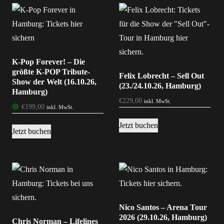
K-Pop Forever! – Die
größte K-POP Tribute-
Felix Lobrecht – Sell Out
Show der Welt (16.10.26,
(23./24.10.26, Hamburg)
Hamburg)
€
229,00
inkl. MwSt.
🟢
€
199,00
inkl. MwSt.
Jetzt buchen
Jetzt buchen
Nico Santos – Arena Tour
2026 (29.10.26, Hamburg)
Chris Norman – Lifelines