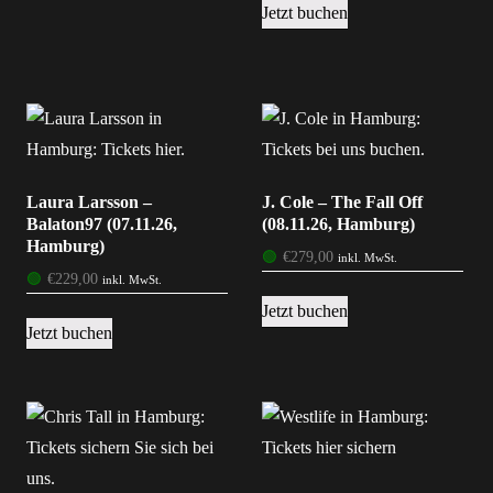
Jetzt buchen
Laura Larsson –
J. Cole – The Fall Off
Balaton97 (07.11.26,
(08.11.26, Hamburg)
Hamburg)
🟢
€
279,00
inkl. MwSt.
🟢
€
229,00
inkl. MwSt.
Jetzt buchen
Jetzt buchen