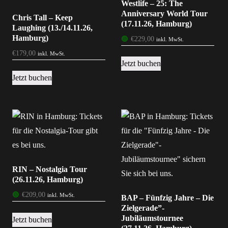
Westlife – 25: The
Anniversary World Tour
Chris Tall – Keep
(17.11.26, Hamburg)
Laughing (13./14.11.26,
Hamburg)
🟢
€
229,00
inkl. MwSt.
€
179,00
inkl. MwSt.
Jetzt buchen
Jetzt buchen
RIN – Nostalgia Tour
(26.11.26, Hamburg)
🟢
€
209,00
inkl. MwSt.
BAP – Fünfzig Jahre – Die
Zielgerade”-
Jubiläumstournee
Jetzt buchen