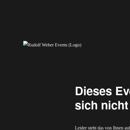
Erleben Sie exklusive Veranstaltungen.
Rudolf Weber Events
Dieses Ev
sich nich
Leider steht das von Ihnen a