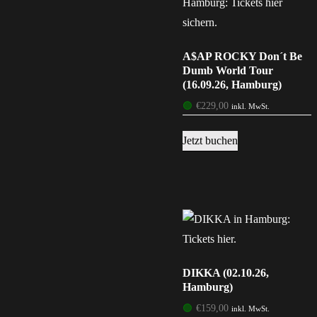
A$AP ROCKY Don´t Be
Dumb World Tour
(16.09.26, Hamburg)
🟢
€
229,00
inkl. MwSt.
Jetzt buchen
DIKKA (02.10.26,
Hamburg)
🟢
€
159,00
inkl. MwSt.