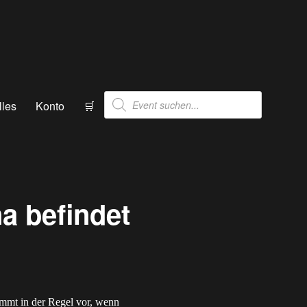
Products
lles
Konto
🛒
search
a befindet
mmt in der Regel vor, wenn