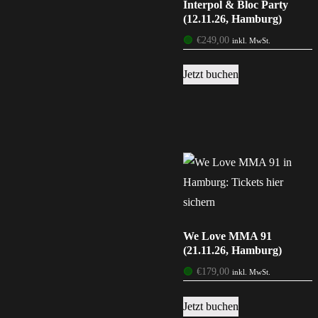
Interpol & Bloc Party
(12.11.26, Hamburg)
🟢
€
249,00
inkl. MwSt.
Jetzt buchen
We Love MMA 91
(21.11.26, Hamburg)
🟢
€
179,00
inkl. MwSt.
Jetzt buchen