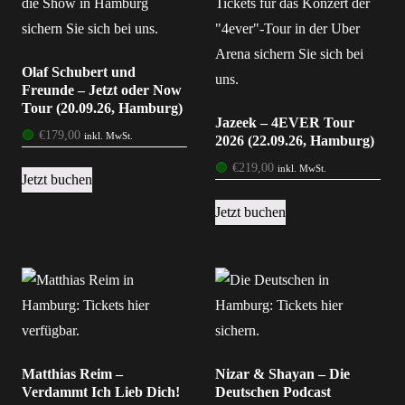
Olaf Schubert und
Freunde – Jetzt oder Now
Tour (20.09.26, Hamburg)
Jazeek – 4EVER Tour
🟢
€
179,00
inkl. MwSt.
2026 (22.09.26, Hamburg)
🟢
€
219,00
inkl. MwSt.
Jetzt buchen
Jetzt buchen
Matthias Reim –
Nizar & Shayan – Die
Verdammt Ich Lieb Dich!
Deutschen Podcast